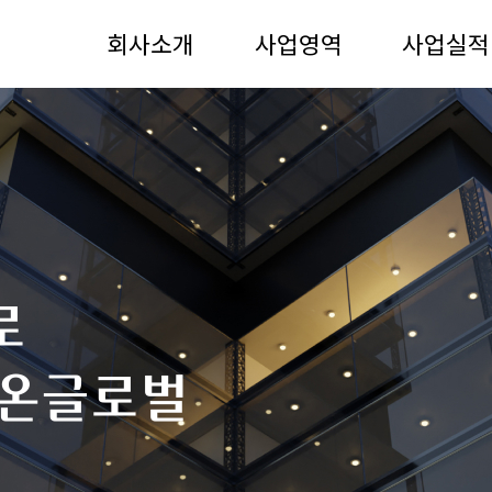
회사소개
사업영역
사업실적
인사말
개발사업부문
개발·PM사
비전
PM사업부문
건설사업
회사연혁
건설사업부문
로
조직구성 및
협력사
다온글로벌
오시는 길